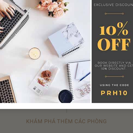
Cafe hòa tan miễn phí
Dụng cụ pha trà/cafe
Đồ uống chào đón
Mini bar
Nước đóng chai miễn phí
Trà túi lọc miễn phí
Tủ lạnh
Các loại phòng khác
Bày trí & Nội thất
Ban công
Bàn ghế Sofa
KHÁM PHÁ THÊM CÁC PHÒNG
Bàn làm việc