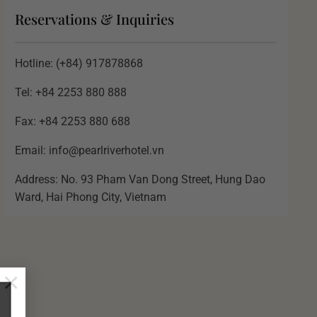
Reservations & Inquiries
Hotline: (+84) 917878868
Tel: +84 2253 880 888
Fax: +84 2253 880 688
Email: info@pearlriverhotel.vn
Address: No. 93 Pham Van Dong Street, Hung Dao
Ward, Hai Phong City, Vietnam
×