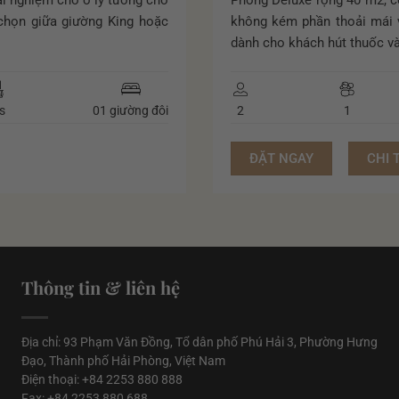
rải nghiệm chỗ ở lý tưởng cho
Phòng Deluxe rộng 40 m2, c
Bồn tắm & Vòi sen
chọn giữa giường King hoặc
không kém phần thoải mái v
dành cho khách hút thuốc và
Điện thoại phòng tắm
Đồ vệ sinh cá nhân
s
01 giường đôi
2
1
Gương
Khăn bông
ĐẶT NGAY
CHI 
Máy sấy tóc
Tiện ích
Cân sức khỏe
Thông tin & liên hệ
Dép đi trong nhà
Dịch vụ báo thức
Địa chỉ: 93 Phạm Văn Đồng, Tổ dân phố Phú Hải 3, Phường Hưng
Đạo, Thành phố Hải Phòng, Việt Nam
Điều hòa không khí
Điện thoại: +84 2253 880 888
Fax: +84 2253 880 688