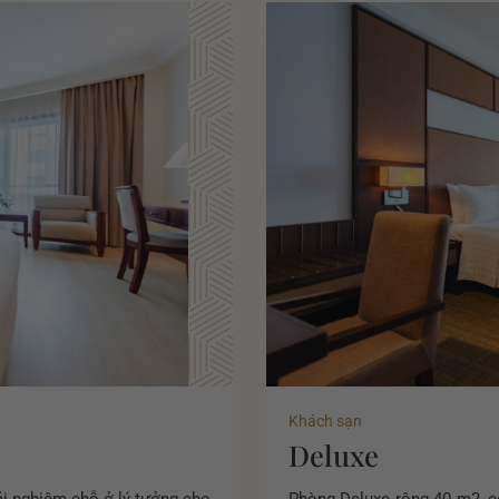
Khu vực ngồi thư giãn
Thảm sàn
Thêm giường
Dịch vụ và tiện ích
Dọn dẹp phòng hàng ngày
Giải trí
Điện thoại
Tuyền hình cáp/vệ tinh
Wi-Fi miễn phí
Khách sạn
Phòng tắm & Vệ sinh
Deluxe
Áo choàng tắm