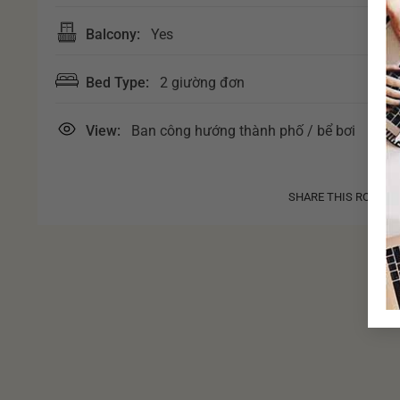
Balcony:
Yes
Bed Type:
2 giường đơn
View:
Ban công hướng thành phố / bể bơi
SHARE THIS ROOM