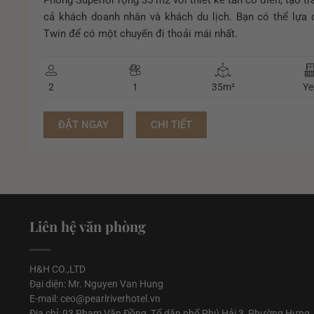
Phòng Superior rộng 35 m2 với thiết kế tân cổ điển, tạo t
cả khách doanh nhân và khách du lịch. Bạn có thể lựa 
Twin để có một chuyến đi thoải mái nhất.
2
1
35m²
Ye
ĐẶT NGAY
CHI TIẾT
Liên hệ văn phòng
H&H CO.,LTD
Đại diện: Mr. Nguyen Van Hung
E-mail: ceo@pearlriverhotel.vn
Địa chỉ: 93 Phạm Văn Đồng, Tổ dân phố Phú Hải 3, Phường Hưng