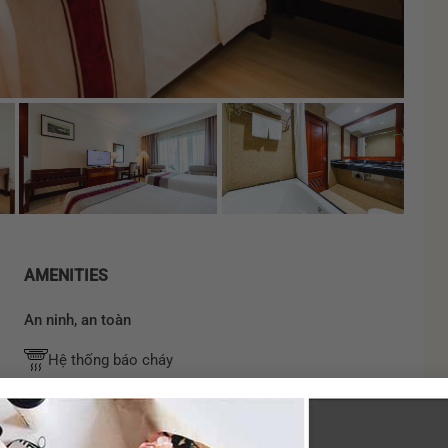
AMENITIES
An ninh, an toàn
Hệ thống báo cháy
Két sắt an toàn
Ăn uống trong phòng