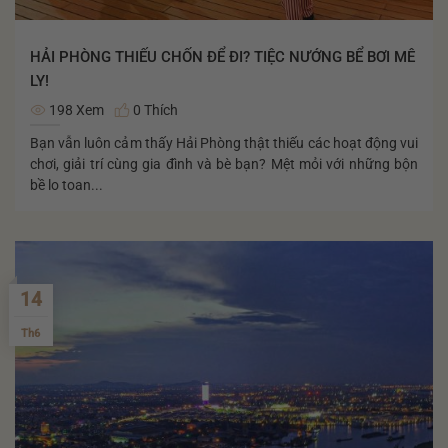
HẢI PHÒNG THIẾU CHỐN ĐỂ ĐI? TIỆC NƯỚNG BỂ BƠI MÊ
LY!
198 Xem
0 Thích
Bạn vẫn luôn cảm thấy Hải Phòng thật thiếu các hoạt động vui
chơi, giải trí cùng gia đình và bè bạn? Mệt mỏi với những bộn
bề lo toan...
14
Th6