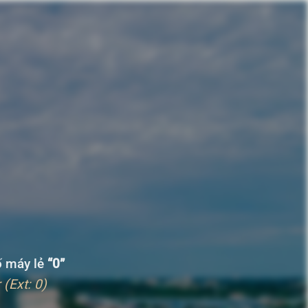
số máy lẻ
“0”
(Ext: 0)