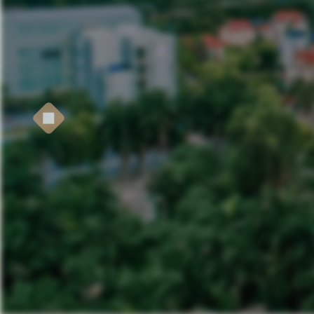
Nội quy Khách sạn & Căn hộ
Hotel & Apartment Policies
Các quy định lưu trú để đảm bảo trải nghiệm
thoải mái và an toàn.
Accommodation regulations to ensure a
safe and comfortable stay.
EXPLORE NOW