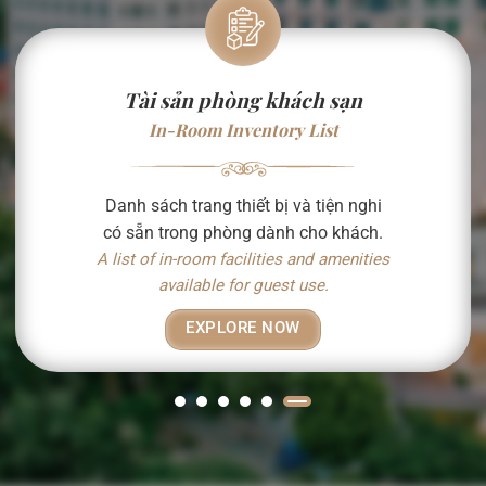
Tài sản phòng khách sạn
In-Room Inventory List
Danh sách trang thiết bị và tiện nghi
có sẵn trong phòng dành cho khách.
A list of in-room facilities and amenities
available for guest use.
EXPLORE NOW