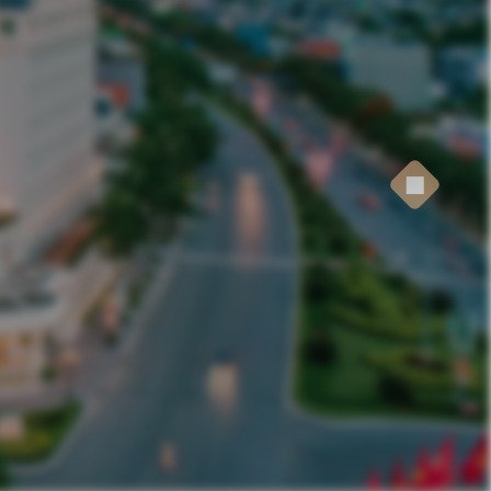
Thực đơn tại phòng
In-Room Dining Menu
Lựa chọn món ăn đa dạng phục vụ
trực tiếp tại phòng nhanh chóng.
A variety of dishes available for
quick and convenient in-room service.
EXPLORE NOW