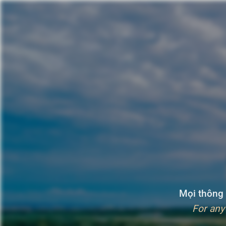
Mọi thông t
For any