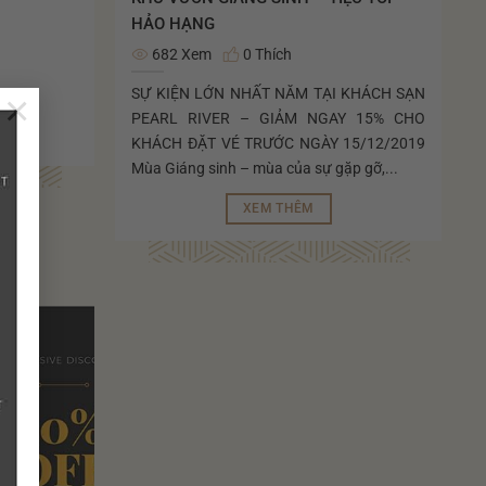
HẢO HẠNG
682 Xem
0 Thích
SỰ KIỆN LỚN NHẤT NĂM TẠI KHÁCH SẠN
×
PEARL RIVER – GIẢM NGAY 15% CHO
KHÁCH ĐẶT VÉ TRƯỚC NGÀY 15/12/2019
Mùa Giáng sinh – mùa của sự gặp gỡ,...
XEM THÊM