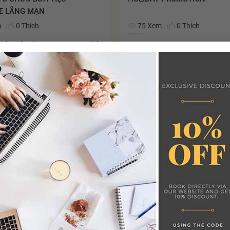
E LÃNG MẠN
m
0 Thích
75 Xem
0 Thích
– cho yêu thương trọn vẹn. Thật
...
khi được cùng người thương
XEM THÊM
c những món ăn kiểu Âu thượng
rình bày tinh tế, nhâm...
XEM THÊM
25
Th6