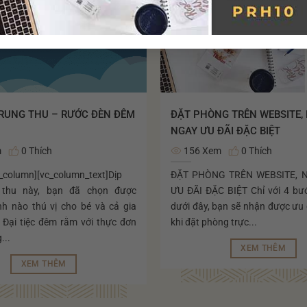
TRUNG THU – RƯỚC ĐÈN ĐÊM
ĐẶT PHÒNG TRÊN WEBSITE,
NGAY ƯU ĐÃI ĐẶC BIỆT
m
0 Thích
156 Xem
0 Thích
c_column][vc_column_text]Dịp
ĐẶT PHÒNG TRÊN WEBSITE, 
 thu này, bạn đã chọn được
ƯU ĐÃI ĐẶC BIỆT Chỉ với 4 bư
nh nào thú vị cho bé và cả gia
dưới đây, bạn sẽ nhận được ưu 
 Đại tiệc đêm rằm với thực đơn
khi đặt phòng trực...
...
XEM THÊM
XEM THÊM