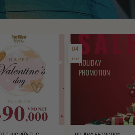
04
Th12
 TỔ CHỨC BỮA TIỆC
HOLIDAY PROMOTION