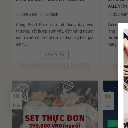
VALENTIN
369 Xem
0 Thích
338 Xe
Cùng Pearl River cho tết đong đầy yêu
Valentine 
thương. Tết là dịp sum vầy, để những người
lãng mạn 
con xa xứ có cơ hội trở về đoàn tụ bên gia
thưởng thứ
đình...
hạng được t
XEM THÊM
10
30
Th10
Th8