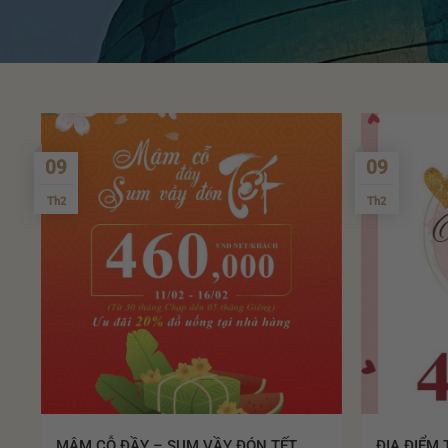
09
09
Th2
Th2
MÂM CỖ ĐẦY – SUM VẦY ĐÓN TẾT
ĐỊA ĐIỂM