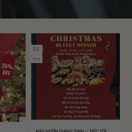
02
Th12
KHU VƯỜN GIÁNG SINH – TIỆC TỐI