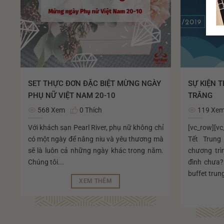
SET THỰC ĐƠN ĐẶC BIỆT MỪNG NGÀY
SỰ KIỆN 
PHỤ NỮ VIỆT NAM 20-10
TRĂNG
568 Xem
0 Thích
119 Xe
Với khách sạn Pearl River, phụ nữ không chỉ
[vc_row][v
có một ngày để nâng niu và yêu thương mà
Tết Trung
sẽ là luôn cả những ngày khác trong năm.
chương trì
Chúng tôi...
đình chưa?
buffet trung
XEM THÊM