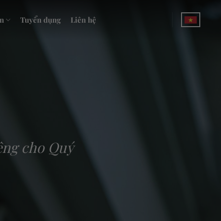
n
Tuyển dụng
Liên hệ
êng cho Quý