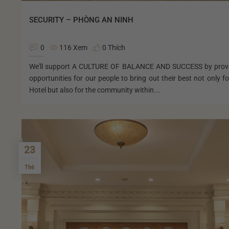
SECURITY – PHÒNG AN NINH
0
116 Xem
0 Thích
We'll support A CULTURE OF BALANCE AND SUCCESS by prov
opportunities for our people to bring out their best not only fo
Hotel but also for the community within...
23
Th6