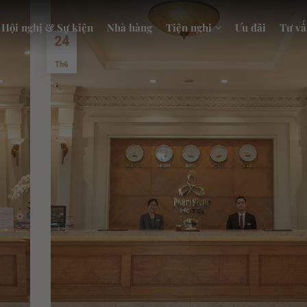
Hội nghị & Sự kiện
Nhà hàng
Tiện nghi
Ưu đãi
Tư vấ
24
Th6