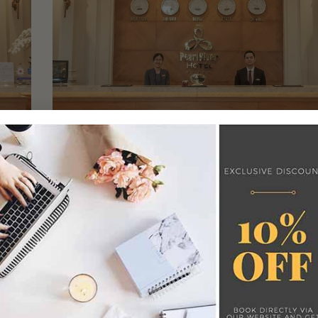
FRONT OFFICE – BỘ PHẬN LỄ TÂN
0
385 Xem
0 Thích
iding
We'll support A CULTURE OF BALANCE AND SUCCESS by 
r the
opportunities for our people to bring out their best not o
Hotel but also for the community within...