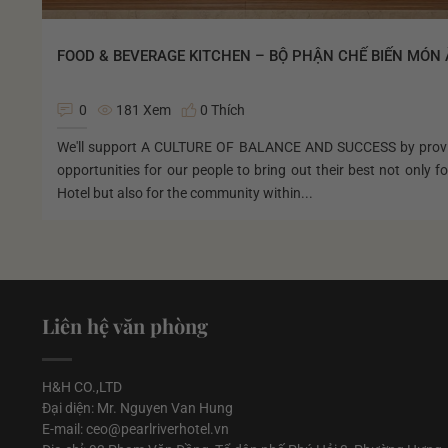
FOOD & BEVERAGE KITCHEN – BỘ PHẬN CHẾ BIẾN MÓN
0
181 Xem
0 Thích
We'll support A CULTURE OF BALANCE AND SUCCESS by prov
opportunities for our people to bring out their best not only fo
Hotel but also for the community within...
Liên hệ văn phòng
H&H CO.,LTD
Đại diện: Mr. Nguyen Van Hung
E-mail: ceo@pearlriverhotel.vn