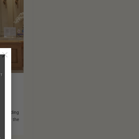
×
providing
nly for the