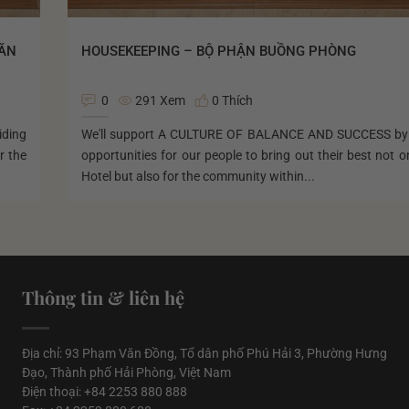
 ĂN
HOUSEKEEPING – BỘ PHẬN BUỒNG PHÒNG
0
291 Xem
0 Thích
iding
We'll support A CULTURE OF BALANCE AND SUCCESS by 
r the
opportunities for our people to bring out their best not o
Hotel but also for the community within...
Thông tin & liên hệ
Địa chỉ: 93 Phạm Văn Đồng, Tổ dân phố Phú Hải 3, Phường Hưng
Đạo, Thành phố Hải Phòng, Việt Nam
Điện thoại: +84 2253 880 888