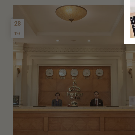
23
Th6