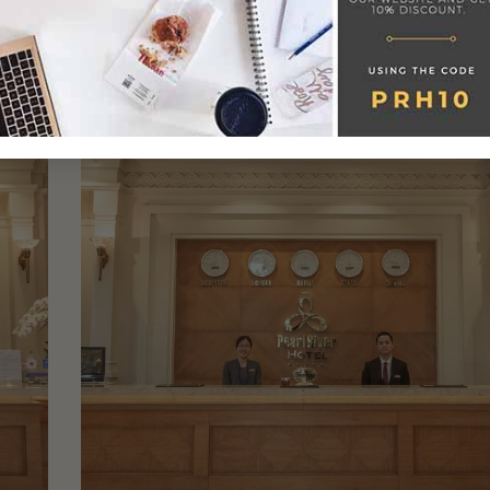
23
Th6