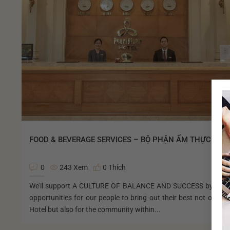
FOOD & BEVERAGE SERVICES – BỘ PHẬN ẨM THỰC
0
243 Xem
0 Thích
We'll support A CULTURE OF BALANCE AND SUCCESS by prov
opportunities for our people to bring out their best not only fo
Hotel but also for the community within...