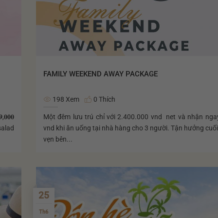
FAMILY WEEKEND AWAY PACKAGE
198 Xem
0 Thích
𝟎𝟎
Một đêm lưu trú chỉ với 2.400.000 vnd net và nhận ng
salad
vnd khi ăn uống tại nhà hàng cho 3 người. Tận hưởng cuối
vẹn bên...
25
Th6