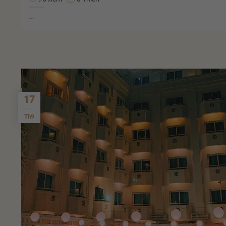
...
17
Th9