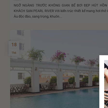
NGỠ NGÀNG TRƯỚC KHÔNG GIAN BỂ BƠI ĐẸP HÚT HỒN
KHÁCH SẠN PEARL RIVER Với kiến trúc thiết kế mang hơi thở
Âu độc đáo, sang trọng, khuôn...
18
Th6