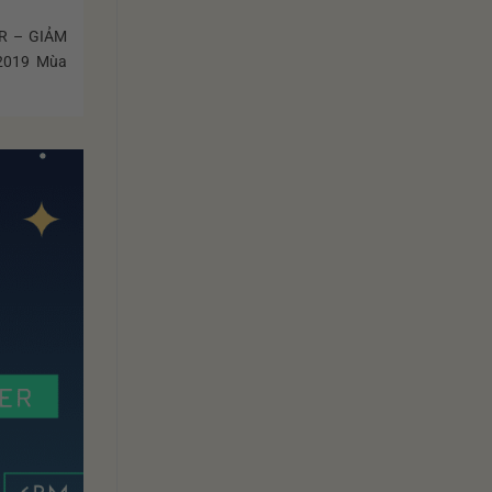
R – GIẢM
2019 Mùa