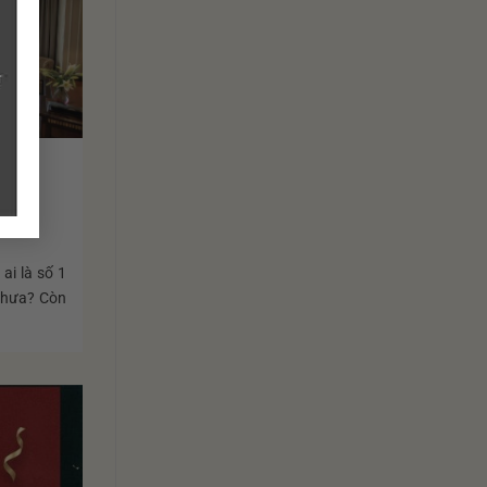
ai là số 1
 chưa? Còn