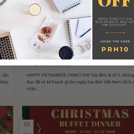
MỪNG NGÀY GIA ĐÌNH – ƯU ĐÃI LINH ĐÌNH
187 Xem
0 Thích
, tận
HAPPY VIETNAMESE FAMILY DAY Gia đình là số 2, không 
 thực
Bạn đã có kế hoạch gì cho ngày Gia đình Việt Nam 28/6
chần...
02