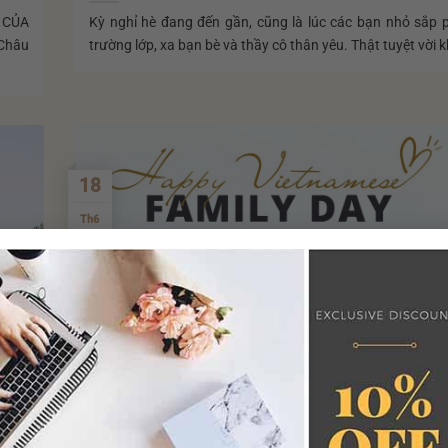
 CỦA
Kỳ nghỉ hè đang đến gần, cũng là lúc các bạn nhỏ sắp p
 Châu
trường lớp, xa bạn bè và thầy cô thân yêu. ️Thật tuyệt vời kh
18
Th6