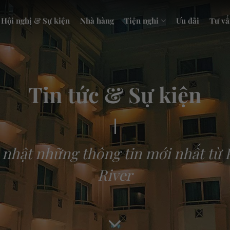
Hội nghị & Sự kiện
Nhà hàng
Tiện nghi
Ưu đãi
Tư vấ
Tin tức & Sự kiện
nhật những thông tin mới nhất từ 
River