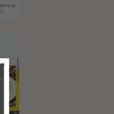
hải rời xa
i...
×