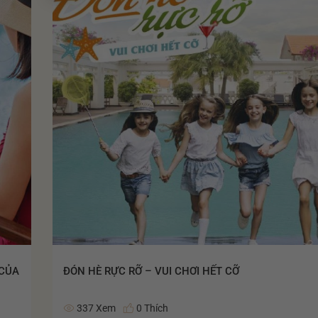
 CỦA
ĐÓN HÈ RỰC RỠ – VUI CHƠI HẾT CỠ
337 Xem
0 Thích