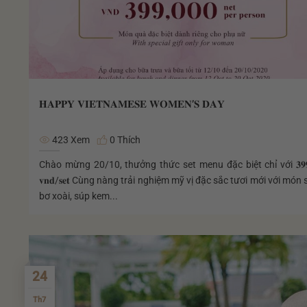
𝐇𝐀𝐏𝐏𝐘 𝐕𝐈𝐄𝐓𝐍𝐀𝐌𝐄𝐒𝐄 𝐖𝐎𝐌𝐄𝐍’𝐒 𝐃𝐀𝐘
423 Xem
0 Thích
Chào mừng 20/10, thưởng thức set menu đặc biệt chỉ với 𝟑𝟗𝟗,
𝐯𝐧𝐝/𝐬𝐞𝐭 Cùng nàng trải nghiệm mỹ vị đặc sắc tươi mới với món 
bơ xoài, súp kem...
24
Th7