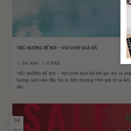
TIỆC NƯỚNG BỂ BƠI – VUI CHƠI QUÁ ĐÃ
541 Xem
0 Thích
TIỆC NƯỚNG BỂ BƠI – VUI CHƠI QUÁ ĐÃ Đổi gió cho cả nhà
hưởng cuối tuần đầy thú vị. Một chương trình giải trí và ẩm
đặc...
04
Th12