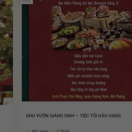
Th12
KHU VƯỜN GIÁNG SINH – TIỆC TỐI HẢO HẠNG
682 Xem
0 Thích